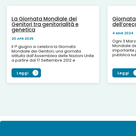
La Giornata Mondiale dei
Giornata
Genitori tra genitorialità e
dell’orec
genetica
4 MAR 2024
20 APR 2025
Ogni 3 Marzo
Mondiale de
Il 1° giugno si celebra la Giornata
importante p
Mondiale dei Genitori, una giornata
pubblica su
istituita dall’Assemblea delle Nazioni Unite
prevenzione 
a partire dal 17 Settembre 2012 e
l'ipoacusia. 
dedicata al ruolo fondamentale dei
genitori...
Leggi
Leggi