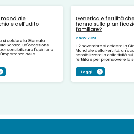
 mondiale
Genetica e fertilità c
chio e dell’udito
hanno sulla pianificaz
familiare?
2 NOV 2023
 si celebra la Giornata
lla Sordità, un'occasione
Il 2 novembre si celebra la Gi
er sensibilizzare l'opinione
Mondiale della Fertilità, un'o
ll'importanza della
sensibilizzare la collettività s
e le possibili terapie per
fertilità e per promuovere la 
Si stima che l'ipoacusia in...
riproduttiva: milioni di perso
coinvolte...
Leggi