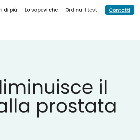
i di più
Lo sapevi che
Ordina il test
Contatti
iminuisce il
alla prostata