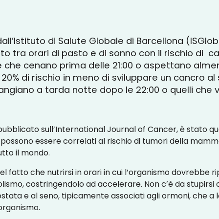
ll’Istituto di Salute Globale di Barcellona (ISGlob
rto tra orari di pasto e di sonno con il rischio di c
 che cenano prima delle 21:00 o aspettano almen
 20% di rischio in meno di sviluppare un cancro al
angiano a tarda notte dopo le 22:00 o quelli che 
pubblicato sull’International Journal of Cancer, è stato que
ssono essere correlati al rischio di tumori della mamme
utto il mondo.
el fatto che nutrirsi in orari in cui l’organismo dovrebbe r
ismo, costringendolo ad accelerare. Non c’è da stupirsi ch
ostata e al seno, tipicamente associati agli ormoni, che a l
 organismo.