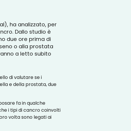
al), ha analizzato, per
ancro. Dallo studio è
o due ore prima di
 seno o alla prostata
vanno a letto subito
llo di valutare se i
lla e della prostata, due
iposare fa in qualche
e i tipi di cancro coinvolti
oro volta sono legati ai