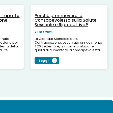
he impatto
Perché promuovere la
ione
Consapevolezza sulla Salute
Sessuale e Riproduttiva?
26 SET 2023
ornata
La Giornata Mondiale della
ccasione per
Contraccezione, osservata annualmente
ul tema della
il 26 Settembre, ha come ambizione
salute
quella di aumentare la consapevolezza
ne sono
tra i giovani, e non solo, sulla salute
sessuale e riproduttiva per...
Leggi