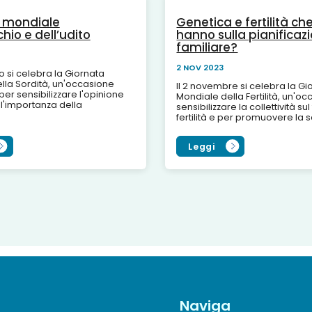
 mondiale
Genetica e fertilità c
chio e dell’udito
hanno sulla pianificaz
familiare?
2 NOV 2023
 si celebra la Giornata
lla Sordità, un'occasione
Il 2 novembre si celebra la Gi
er sensibilizzare l'opinione
Mondiale della Fertilità, un'o
ll'importanza della
sensibilizzare la collettività s
e le possibili terapie per
fertilità e per promuovere la 
Si stima che l'ipoacusia in...
riproduttiva: milioni di perso
coinvolte...
Leggi
Naviga