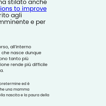
ha stilato anche
ons to improve
ito agli
imminente e per
so, all’interno
 e che nasce dunque
sono tanto più
ne rende più difficile
a.
a pretermine ed è
anche una mamma
la nascita e la paura della