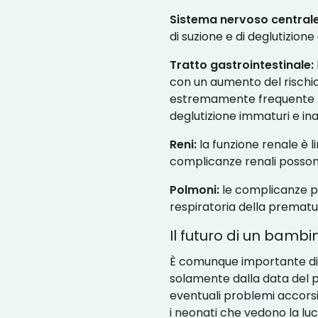
Sistema nervoso centrale
di suzione e di deglutizione 
Tratto gastrointestinale:
con un aumento del rischio
estremamente frequente per
deglutizione immaturi e ina
Reni:
la funzione renale è li
complicanze renali posson
Polmoni:
le complicanze po
respiratoria della premat
Il futuro di un bamb
È comunque importante diff
solamente dalla data del par
eventuali problemi accorsi
i neonati che vedono la lu