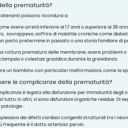
della prematurità?
atenanti possono ricondursi a:
come avere un’età inferiore ai 17 anni o superiore ai 38 anni
o, sovrappeso; soffrire di malattie croniche come diabet
un parto pretermine in passato o una storia familiare di 
una rottura prematura delle membrane; avere problemi o a
eclampsia o colestasi gravidica durante la gravidanza.
re un bambino con particolari malformazioni, come la spi
sere le complicanze della prematurità?
licanze è legata alla disfunzione per immaturità degli orga
 tutto; in altri, vi sono disfunzioni organiche residue. Di s
 patologie :
plessiva dei difetti cardiaci congeniti strutturali tra i ne
 frequente è il dotto arterioso pervio