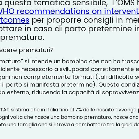
 a questa tematica sensibile, L’OMS 
HO recommendations on interventi
utcomes
per proporre consigli in mer
ottare in caso di parto pretermine 
 prematuro.
ascere prematuri?
aturo” si intende un bambino che non ha trascor
ufficiente necessario a svilupparsi correttamente
organi non completamente formati (tali difficoltà 
il parto si manifesta pretermine). Questa condizio
 esterno, riducendo la capacità di sopravvivenz
ISTAT si stima che in Italia fino al 7% delle nascite avveng
, ogni volta che nasce una bambino prematuro, nasce 
 una famiglia che si ritrova a combattere tra la gioia del