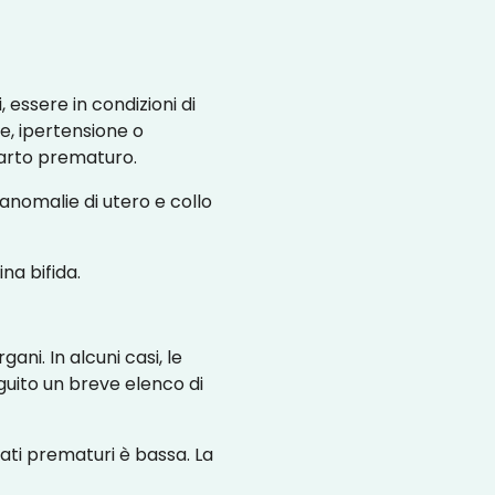
, essere in condizioni di
e, ipertensione o
parto prematuro.
nomalie di utero e collo
na bifida.
ni. In alcuni casi, le
eguito un breve elenco di
onati prematuri è bassa. La