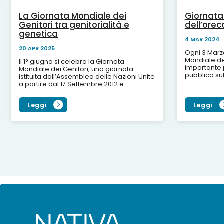
La Giornata Mondiale dei
Giornata
Genitori tra genitorialità e
dell’orec
genetica
4 MAR 2024
20 APR 2025
Ogni 3 Marzo
Mondiale de
Il 1° giugno si celebra la Giornata
importante p
Mondiale dei Genitori, una giornata
pubblica su
istituita dall’Assemblea delle Nazioni Unite
prevenzione 
a partire dal 17 Settembre 2012 e
l'ipoacusia. 
dedicata al ruolo fondamentale dei
genitori...
Leggi
Leggi