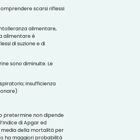
omprendere scarsi riflessi
ntolleranza alimentare,
za alimentare è
si di suzione e di
rine sono diminuite. Le
ratorio; insufficienza
monare)
ato pretermine non dipende
 l’Indice di Apgar ed
a media della mortalità per
o ha maggiori probabilità