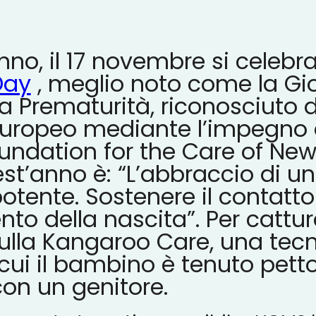
o, il 17 novembre si celebra
Day
, meglio noto come la Gi
a Prematurità, riconosciuto 
uropeo mediante l’impegno 
ndation for the Care of Newb
est’anno è: “L’abbraccio di un
otente. Sostenere il contatto 
to della nascita”. Per cattur
sulla Kangaroo Care, una tecn
cui il bambino è tenuto petto
con un genitore.