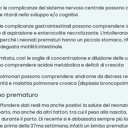
:
le complicanze del sistema nervoso centrale possono c
e ritardi nello sviluppo e/o cognitivi.
le complicanze gastrointestinali possono comprendere: i
 di aspirazione e enterocolite necrotizzante. L’intolleran
ché i neonati prematuri hanno un piccolo stomaco, rifles
deguata motilità intestinale.
mitata, così le soglie di concentrazione e diluizione delle u
o comprendere acidosi metabolica e deficit di crescita
lmonari possono comprendere: sindrome da distress respi
urità e malattia polmonare cronica (displasia broncopol
ino prematuro
ondere dati reali ma anche positivi: la salute del neon
to, ma anche da altri fattori, tra cui il peso alla nascita,
 durante il parto. Di recente si è abbassata sempre più l
ce prima della 37ma settimana, infatti un bimbo prematur