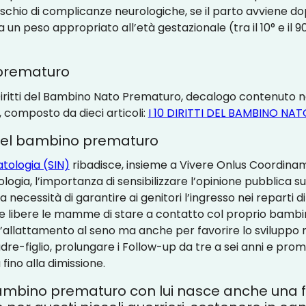
ischio di complicanze neurologiche, se il parto avviene do
un peso appropriato all’età gestazionale (tra il 10° e il 90
o prematuro
iritti del Bambino Nato Prematuro, decalogo contenuto nel
composto da dieci articoli:
I 10 DIRITTI DEL BAMBINO N
 del bambino prematuro
atologia (SIN)
ribadisce, insieme a Vivere Onlus Coordina
logia, l’importanza di sensibilizzare l’opinione pubblica s
necessità di garantire ai genitori l’ingresso nei reparti d
re libere le mamme di stare a contatto col proprio bambi
’allattamento al seno ma anche per favorire lo sviluppo 
re-figlio, prolungare i Follow-up da tre a sei anni e prom
fino alla dimissione.
mbino prematuro con lui nasce anche una f