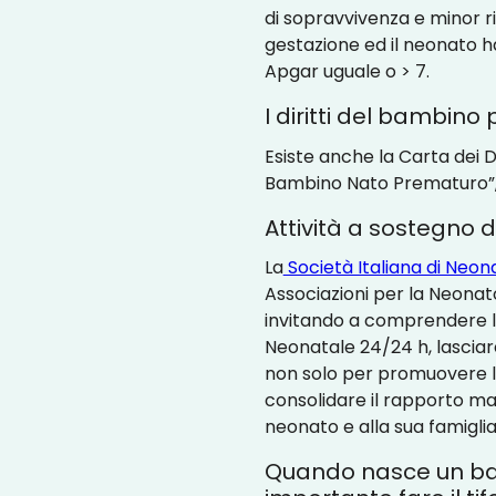
di sopravvivenza e minor r
gestazione ed il neonato ha 
Apgar uguale o > 7.
I diritti del bambin
Esiste anche la Carta dei D
Bambino Nato Prematuro”, 
Attività a sostegno
La
Società Italiana di Neon
Associazioni per la Neonato
invitando a comprendere la 
Neonatale 24/24 h, lascia
non solo per promuovere l
consolidare il rapporto mad
neonato e alla sua famiglia 
Quando nasce un ba