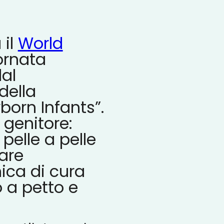
 il
World
ornata
dal
della
orn Infants”.
 genitore:
pelle a pelle
are
ica di cura
 a petto e