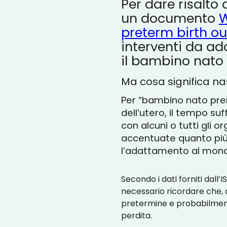
Per dare risalto
un documento
W
preterm birth o
interventi da ad
il bambino nato
Ma cosa significa n
Per “bambino nato prem
dell’utero, il tempo s
con alcuni o tutti gli 
accentuate quanto più 
l’adattamento al mondo
Secondo i dati forniti dall’
necessario ricordare che
pretermine e probabilmente
perdita.