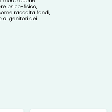
ogni modo buone
re psico-fisico,
 come raccolta fondi,
o ai genitori dei