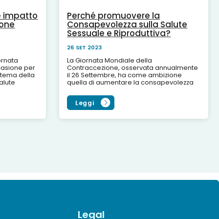
he impatto
Perché promuovere la
ione
Consapevolezza sulla Salute
Sessuale e Riproduttiva?
26 SET 2023
ornata
La Giornata Mondiale della
ccasione per
Contraccezione, osservata annualmente
ul tema della
il 26 Settembre, ha come ambizione
salute
quella di aumentare la consapevolezza
ne sono
tra i giovani, e non solo, sulla salute
sessuale e riproduttiva per...
Leggi
Legal