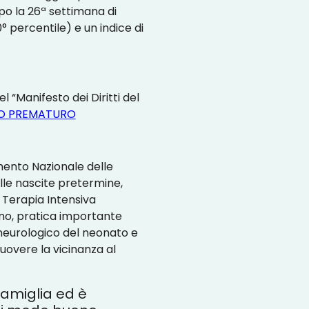
po la 26ª settimana di
° percentile) e un indice di
 “Manifesto dei Diritti del
ATO PREMATURO
mento Nazionale delle
ulle nascite pretermine,
i Terapia Intensiva
no, pratica importante
neurologico del neonato e
uovere la vicinanza al
amiglia ed è