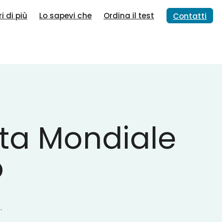
i di più
Lo sapevi che
Ordina il test
Contatti
ata Mondiale
o
.