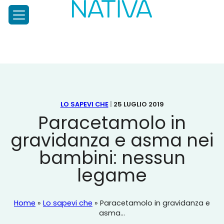
NATIVA
PRENATALE
Test
Prenatale
Diagnosi
Prenatale,
Home
NIPT
Il
Chi siamo
test
per
LO SAPEVI CHE
|
25 LUGLIO 2019
Approfondimenti
l’analisi
Paracetamolo in
del
gravidanza e asma nei
DNA
Scopri di più
fetale
bambini: nessun
Nativa, per la mamma
di
Lo sapevi che
legame
ultima
Chiedi allo specialista
generazione
Carta dei Servizi
Ordina il test
Home
»
Lo sapevi che
»
Paracetamolo in gravidanza e
asma...
Contatti