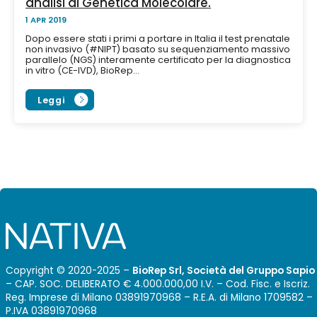
analisi di Genetica Molecolare.
1 APR 2019
Dopo essere stati i primi a portare in Italia il test prenatale
non invasivo (#NIPT) basato su sequenziamento massivo
parallelo (NGS) interamente certificato per la diagnostica
in vitro (CE-IVD), BioRep...
Leggi
Copyright © 2020-2025 –
BioRep Srl, Società del Gruppo Sapio
– CAP. SOC. DELIBERATO € 4.000.000,00 I.V. – Cod. Fisc. e Iscriz.
Reg. Imprese di Milano 03891970968 – R.E.A. di Milano 1709582 –
P.IVA 03891970968