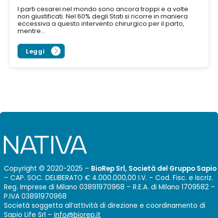
I parti cesarei nel mondo sono ancora troppi e a volte
non giustificati. Nel 60% degli Stati si ricorre in maniera
eccessiva a questo intervento chirurgico per il parto,
mentre...
Leggi
Copyright © 2020-2025 –
BioRep Srl, Società del Gruppo Sapio
– CAP. SOC. DELIBERATO € 4.000.000,00 I.V. – Cod. Fisc. e Iscriz.
Reg. Imprese di Milano 03891970968 – R.E.A. di Milano 1709582 –
P.IVA 03891970968
Società soggetta all’attività di direzione e coordinamento di
Sapio Life Srl –
info@biorep.it