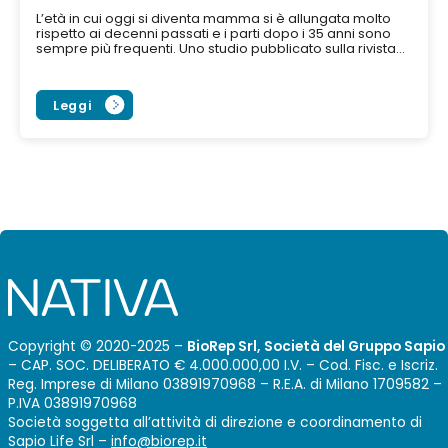
L’età in cui oggi si diventa mamma si è allungata molto
rispetto ai decenni passati e i parti dopo i 35 anni sono
sempre più frequenti. Uno studio pubblicato sulla rivista...
Leggi
Copyright © 2020-2025 –
BioRep Srl, Società del Gruppo Sapio
– CAP. SOC. DELIBERATO € 4.000.000,00 I.V. – Cod. Fisc. e Iscriz.
Reg. Imprese di Milano 03891970968 – R.E.A. di Milano 1709582 –
P.IVA 03891970968
Società soggetta all’attività di direzione e coordinamento di
Sapio Life Srl –
info@biorep.it