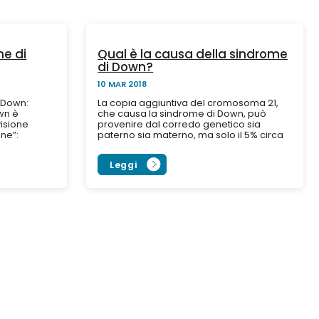
me di
Qual è la causa della sindrome
di Down?
10 MAR 2018
i Down:
La copia aggiuntiva del cromosoma 21,
wn è
che causa la sindrome di Down, può
visione
provenire dal corredo genetico sia
one”:
paterno sia materno, ma solo il 5% circa
soma 21,
dei casi è attribuibile...
Leggi