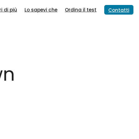
i di più
Lo sapevi che
Ordina il test
Contatti
wn