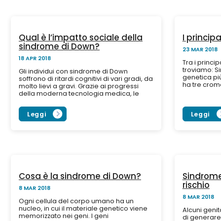
Qual è l’impatto sociale della
I principa
sindrome di Down?
23 MAR 2018
18 APR 2018
Tra i princip
troviamo: S
Gli individui con sindrome di Down
genetica pi
soffrono di ritardi cognitivi di vari gradi, da
ha tre crom
molto lievi a gravi. Grazie ai progressi
Provoca ritar
della moderna tecnologia medica, le
persone con sindrome di...
Leggi
Leggi
Cosa è la sindrome di Down?
Sindrome 
rischio
8 MAR 2018
8 MAR 2018
Ogni cellula del corpo umano ha un
nucleo, in cui il materiale genetico viene
Alcuni geni
memorizzato nei geni. I geni
di generare 