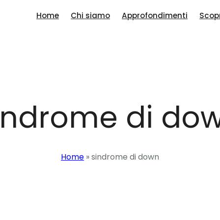
Home
Chi siamo
Approfondimenti
Scopr
indrome di do
Home
»
sindrome di down