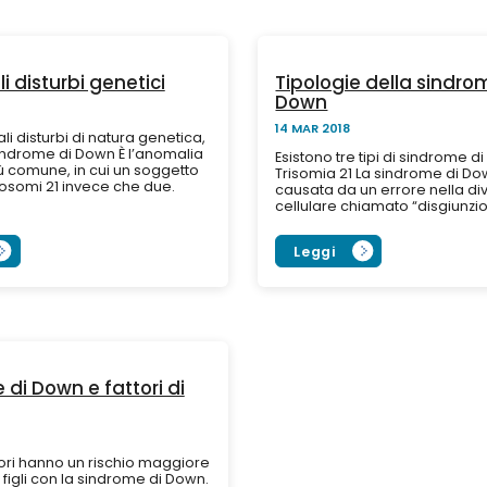
li disturbi genetici
Tipologie della sindro
Down
14 MAR 2018
ali disturbi di natura genetica,
indrome di Down È l’anomalia
Esistono tre tipi di sindrome d
ù comune, in cui un soggetto
Trisomia 21 La sindrome di Do
osomi 21 invece che due.
causata da un errore nella di
di mentali e difetti...
cellulare chiamato “disgiunzi
esistono tre copie del cromo
invece che le...
Leggi
di Down e fattori di
tori hanno un rischio maggiore
figli con la sindrome di Down.