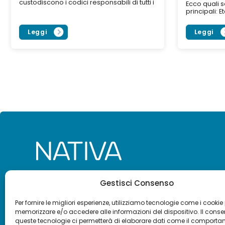
custodiscono i codici responsabili di tutti i
Ecco quali so
tratti ereditari e sono raggruppati...
principali: 
aumentano 
Leggi
Leggi
Copyright © 2020-2025 –
BioRep Srl, Società del Gru
Gestisci Consenso
DELIBERATO € 4.000.000,00 I.V. – Cod. Fisc. e Iscriz. Reg
03891970968 – R.E.A. di Milano 1709582 – P.IVA 03891
Per fornire le migliori esperienze, utilizziamo tecnologie come i cookie
Società soggetta all’attività di direzione e coordinamen
memorizzare e/o accedere alle informazioni del dispositivo. Il cons
info@biorep.it
queste tecnologie ci permetterà di elaborare dati come il comporta