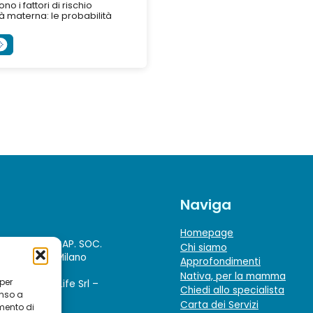
no i fattori di rischio
Età materna: le probabilità
quando la madre è...
Naviga
Homepage
ppo Sapio
– CAP. SOC.
Chi siamo
. Imprese di Milano
Approfondimenti
970968
Nativa, per la mamma
 per
to di Sapio Life Srl –
Chiedi allo specialista
enso a
Carta dei Servizi
mento di