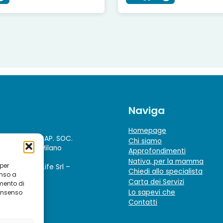
Naviga
Homepage
ppo Sapio
– CAP. SOC.
Chi siamo
. Imprese di Milano
Approfondimenti
970968
Nativa, per la mamma
 per
to di Sapio Life Srl –
Chiedi allo specialista
enso a
Carta dei Servizi
mento di
Lo sapevi che
consenso
Contatti