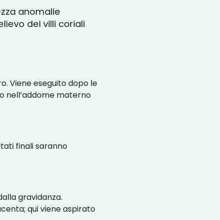
rezza anomalie
evo dei villi coriali
ro. Viene eseguito dopo le
erito nell’addome materno
tati finali saranno
alla gravidanza.
acenta; qui viene aspirato