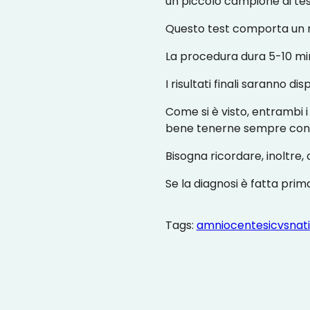
un piccolo campione di tessu
Questo test comporta un r
La procedura dura 5-10 minu
I risultati finali saranno di
Come si è visto, entrambi i
bene tenerne sempre conto 
Bisogna ricordare, inoltre
Se la diagnosi è fatta prima
Tags:
amniocentesi
cvs
nat