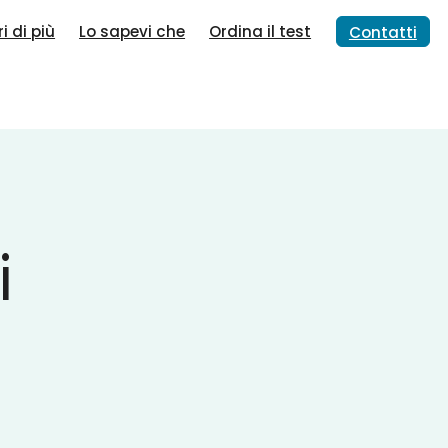
i di più
Lo sapevi che
Ordina il test
Contatti
i