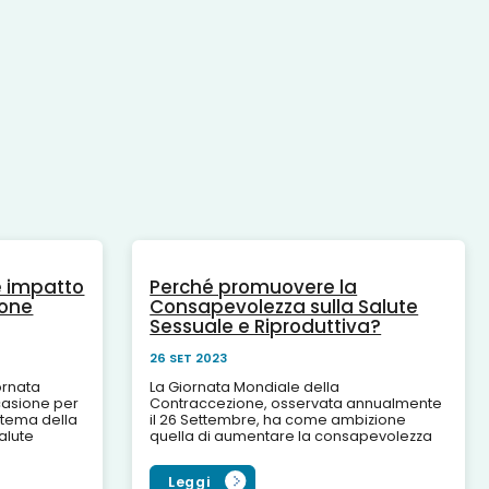
he impatto
Perché promuovere la
ione
Consapevolezza sulla Salute
Sessuale e Riproduttiva?
26 SET 2023
ornata
La Giornata Mondiale della
ccasione per
Contraccezione, osservata annualmente
ul tema della
il 26 Settembre, ha come ambizione
salute
quella di aumentare la consapevolezza
ne sono
tra i giovani, e non solo, sulla salute
sessuale e riproduttiva per...
Leggi