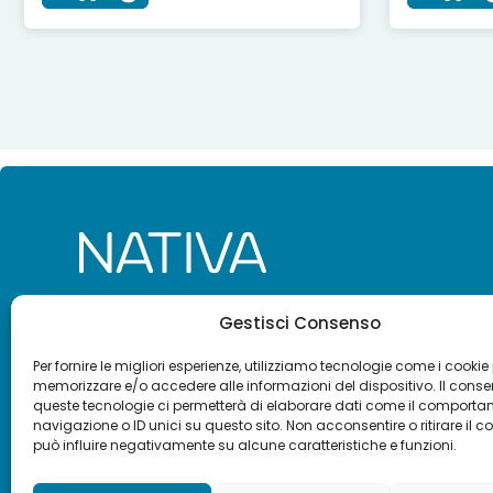
Copyright © 2020-2025 –
BioRep Srl, Società del Gru
Gestisci Consenso
DELIBERATO € 4.000.000,00 I.V. – Cod. Fisc. e Iscriz. Reg
03891970968 – R.E.A. di Milano 1709582 – P.IVA 03891
Per fornire le migliori esperienze, utilizziamo tecnologie come i cookie
Società soggetta all’attività di direzione e coordinamen
memorizzare e/o accedere alle informazioni del dispositivo. Il cons
info@biorep.it
queste tecnologie ci permetterà di elaborare dati come il comporta
navigazione o ID unici su questo sito. Non acconsentire o ritirare il 
può influire negativamente su alcune caratteristiche e funzioni.