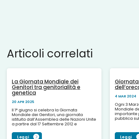
Articoli correlati
La Giornata Mondiale dei
Giornata
Genitori tra genitorialità e
dell’orec
genetica
4 MAR 2024
20 APR 2025
Ogni 3 Marzo
Mondiale de
Il 1° giugno si celebra la Giornata
importante p
Mondiale dei Genitori, una giornata
pubblica su
istituita dall’Assemblea delle Nazioni Unite
prevenzione 
a partire dal 17 Settembre 2012 e
l'ipoacusia. 
dedicata al ruolo fondamentale dei
genitori...
Leggi
Leggi