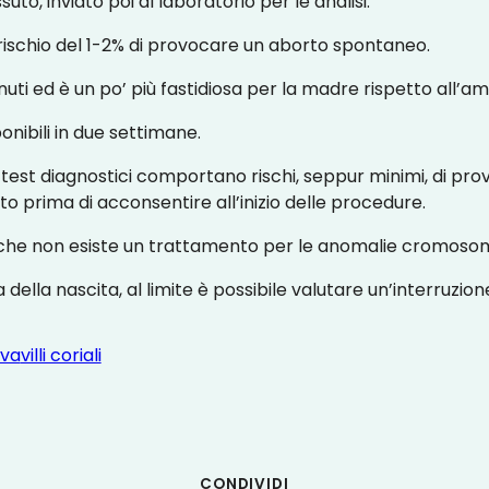
to, inviato poi al laboratorio per le analisi.
ischio del 1-2% di provocare un aborto spontaneo.
ti ed è un po’ più fastidiosa per la madre rispetto all’am
sponibili in due settimane.
 test diagnostici comportano rischi, seppur minimi, di pro
prima di acconsentire all’inizio delle procedure.
, che non esiste un trattamento per le anomalie cromoso
 della nascita, al limite è possibile valutare un’interruzio
iva
villi coriali
CONDIVIDI