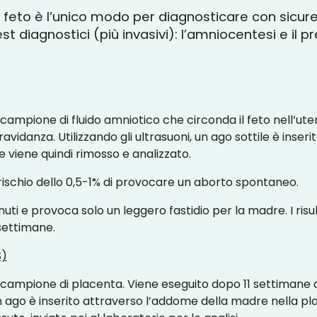
al feto è l’unico modo per diagnosticare con sicu
 diagnostici (più invasivi): l’amniocentesi e il preli
ampione di fluido amniotico che circonda il feto nell’ute
avidanza. Utilizzando gli ultrasuoni, un ago sottile è ins
he viene quindi rimosso e analizzato.
ischio dello 0,5-1% di provocare un aborto spontaneo.
ti e provoca solo un leggero fastidio per la madre. I risul
 settimane.
S)
campione di placenta. Viene eseguito dopo 11 settimane d
 un ago è inserito attraverso l’addome della madre nella pl