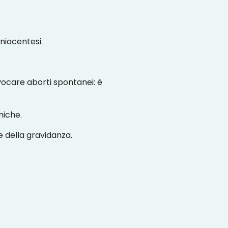
niocentesi.
vocare aborti spontanei: è
miche.
ne della gravidanza.