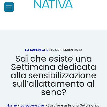
NATIVA
PRENATALE
Test
Prenatale
Diagnosi
Prenatale,
Home
NIPT
Il
Chi siamo
test
per
LO SAPEVI CHE
|
30 SETTEMBRE 2022
Approfondimenti
l’analisi
Sai che esiste una
del
Settimana dedicata
DNA
Scopri di più
fetale
alla sensibilizzazione
Nativa, per la mamma
di
Lo sapevi che
sull’allattamento al
ultima
Chiedi allo specialista
generazione
seno?
Carta dei Servizi
Ordina il test
Contatti
Home
»
Lo sapevi che
»
Sai che esiste una Settimana...