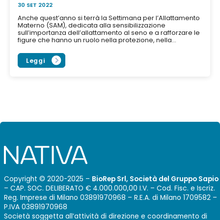
30 SET 2022
Anche quest’anno si terrà la Settimana per l’Allattamento
Materno (SAM), dedicata alla sensibilizzazione
sull’importanza dell’allattamento al seno e a rafforzare le
figure che hanno un ruolo nella protezione, nella...
Leggi
Copyright © 2020-2025 –
BioRep Srl, Società del Gruppo Sapio
– CAP. SOC. DELIBERATO € 4.000.000,00 I.V. – Cod. Fisc. e Iscriz.
Reg. Imprese di Milano 03891970968 – R.E.A. di Milano 1709582 –
P.IVA 03891970968
Società soggetta all’attività di direzione e coordinamento di